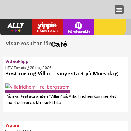
Annonseri
Café
Visar resultat för
Videoklipp
HTV Torsdag 28 maj 2026
Restaurang Villan – smygstart på Mors dag
På nya Restaurangen “Villan” på Villa Fridhem kommer det
snart serveras klassiskt fika...
Yippie