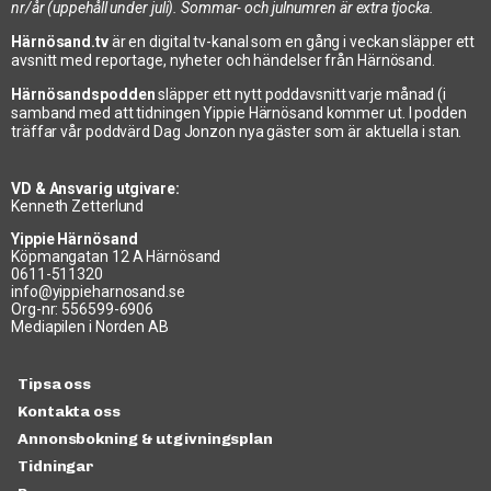
nr/år (uppehåll under juli). Sommar- och julnumren är extra tjocka.
Härnösand.tv
är en digital tv-kanal som en gång i veckan släpper ett
avsnitt med reportage, nyheter och händelser från Härnösand.
Härnösandspodden
släpper ett nytt poddavsnitt varje månad (i
samband med att tidningen Yippie Härnösand kommer ut. I podden
träffar vår poddvärd Dag Jonzon nya gäster som är aktuella i stan.
VD & Ansvarig utgivare:
Kenneth Zetterlund
Yippie Härnösand
Köpmangatan 12 A Härnösand
0611-511320
info@yippieharnosand.se
Org-nr: 556599-6906
Mediapilen i Norden AB
Tipsa oss
Kontakta oss
Annonsbokning & utgivningsplan
Tidningar