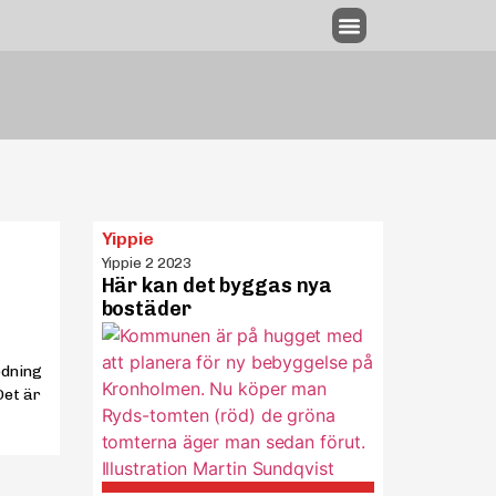
Annonsering & utgivningsplan
Yippie
Yippie 2 2023
Här kan det byggas nya
bostäder
edning
Det är