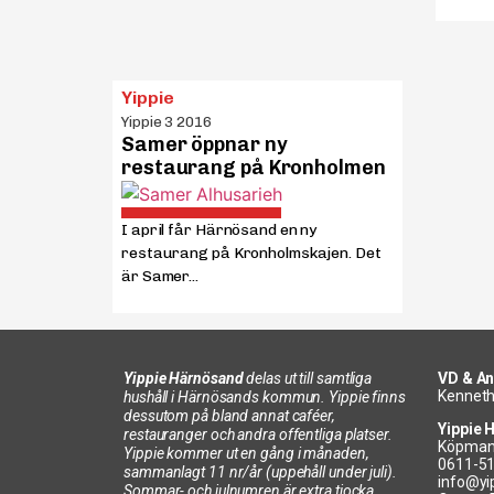
Yippie
Yippie 3 2016
Samer öppnar ny
restaurang på Kronholmen
I april får Härnösand en ny
restaurang på Kronholmskajen. Det
är Samer...
Yippie Härnösand
delas ut till samtliga
VD & An
Kenneth
hushåll i Härnösands kommun. Yippie finns
dessutom på bland annat caféer,
Yippie 
restauranger och andra offentliga platser.
Köpman
Yippie kommer ut en gång i månaden,
0611-5
sammanlagt 11 nr/år (uppehåll under juli).
info@yi
Sommar- och julnumren är extra tjocka.