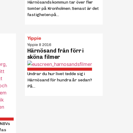
Härnösands kommun tar över fler
tomter på Kronholmen. Senast är det
fastigheten på...
Yippie
Yippie 8 2016
Härnösand från förr i
sköna filmer
Undrar du hur livet tedde sig i
Härnösand för hundra år sedan?
På...
i NBVs
ffas