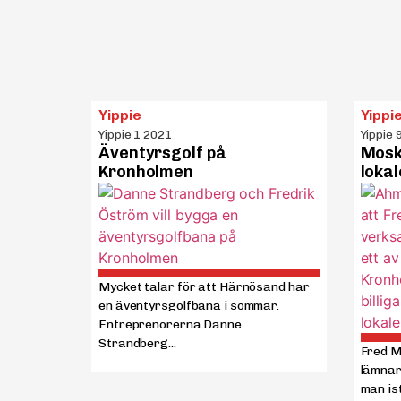
Yippie
Yippi
Yippie 1 2021
Yippie 
Äventyrsgolf på
Moské
Kronholmen
lokal
Mycket talar för att Härnösand har
en äventyrsgolfbana i sommar.
Entreprenörerna Danne
Strandberg...
Fred M
lämnar
man istä