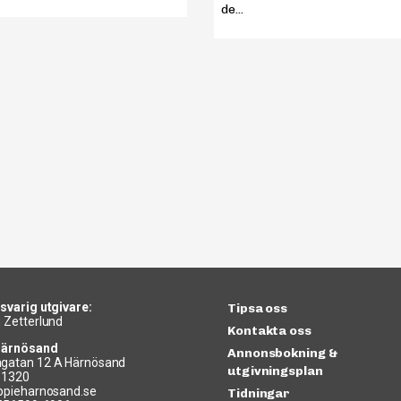
de...
svarig utgivare:
Tipsa oss
 Zetterlund
Kontakta oss
Härnösand
Annonsbokning &
gatan 12 A Härnösand
utgivningsplan
11320
ppieharnosand.se
Tidningar