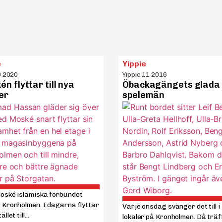
e
Yippie
9 2020
Yippie 11 2016
n flyttar till nya
Öbackagängets glada
er
spelemän
oské islamiska förbundet
 Kronholmen. I dagarna flyttar
Varje onsdag svänger det till 
llet till...
lokaler på Kronholmen. Då trä