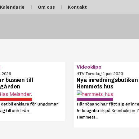
Kalendarie
Om oss
Kontakt
e
Videoklipp
1 2026
HTV Torsdag 1 juni 2023
r bussen till
Nya inredningsbutiken
idgården
Hemmets hus
 det bli enklare för ungdomar
Härnösand har fått sig en inr
ig till och från...
& designbutik på Kronholmen. 
Hemmets...