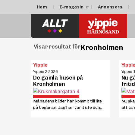
Hem
E-magasin
Annonsera
Kronholmen
Visar resultat för
Yippie
Yippi
Yippie 2 2026
Yippie 
De gamla husen på
Nu gå
Kronholmen
frit
Månadens bilder har kommit till lite
Nu ska
på begäran. Jag har varit ute och...
att ta s