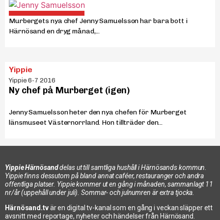
Murbergets nya chef Jenny Samuelsson har bara bott i
Härnösand en dryg månad,...
Yippie
Yippie 6-7 2016
Ny chef på Murberget (igen)
Jenny Samuelsson heter den nya chefen för Murberget
länsmuseet Västernorrland. Hon tillträder den...
Yippie Härnösand
delas ut till samtliga hushåll i Härnösands kommun.
Yippie finns dessutom på bland annat caféer, restauranger och andra
offentliga platser. Yippie kommer ut en gång i månaden, sammanlagt 11
nr/år (uppehåll under juli). Sommar- och julnumren är extra tjocka.
Härnösand.tv
är en digital tv-kanal som en gång i veckan släpper ett
avsnitt med reportage, nyheter och händelser från Härnösand.