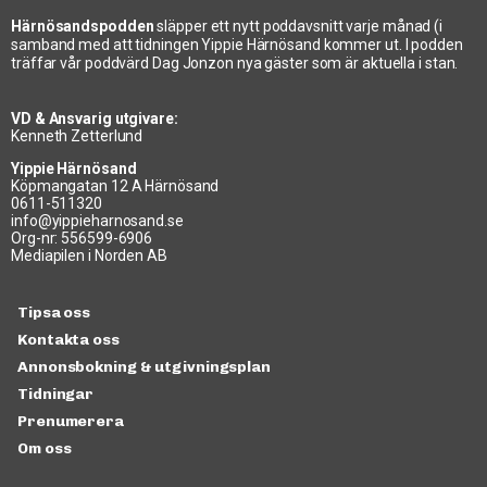
Härnösandspodden
släpper ett nytt poddavsnitt varje månad (i
samband med att tidningen Yippie Härnösand kommer ut. I podden
träffar vår poddvärd Dag Jonzon nya gäster som är aktuella i stan.
VD & Ansvarig utgivare:
Kenneth Zetterlund
Yippie Härnösand
Köpmangatan 12 A Härnösand
0611-511320
info@yippieharnosand.se
Org-nr: 556599-6906
Mediapilen i Norden AB
Tipsa oss
Kontakta oss
Annonsbokning & utgivningsplan
Tidningar
Prenumerera
Om oss