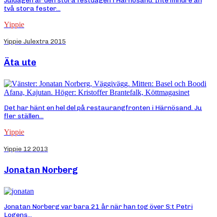
Juldagen är den stora festdagen i Härnösand. Inte mindre än
två stora fester...
Yippie
Yippie Julextra 2015
Äta ute
Det har hänt en hel del på restaurangfronten i Härnösand. Ju
fler ställen...
Yippie
Yippie 12 2013
Jonatan Norberg
Jonatan Norberg var bara 21 år när han tog över S:t Petri
Logens...