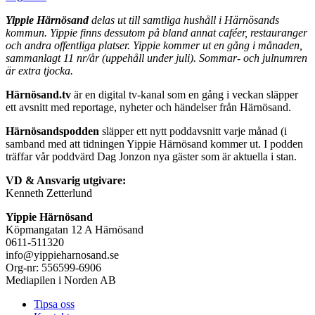
Yippie Härnösand
delas ut till samtliga hushåll i Härnösands
kommun. Yippie finns dessutom på bland annat caféer, restauranger
och andra offentliga platser. Yippie kommer ut en gång i månaden,
sammanlagt 11 nr/år (uppehåll under juli). Sommar- och julnumren
är extra tjocka.
Härnösand.tv
är en digital tv-kanal som en gång i veckan släpper
ett avsnitt med reportage, nyheter och händelser från Härnösand.
Härnösandspodden
släpper ett nytt poddavsnitt varje månad (i
samband med att tidningen Yippie Härnösand kommer ut. I podden
träffar vår poddvärd Dag Jonzon nya gäster som är aktuella i stan.
VD & Ansvarig utgivare:
Kenneth Zetterlund
Yippie Härnösand
Köpmangatan 12 A Härnösand
0611-511320
info@yippieharnosand.se
Org-nr: 556599-6906
Mediapilen i Norden AB
Tipsa oss