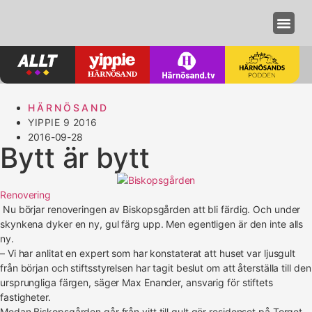
Annonseri
HÄRNÖSAND
YIPPIE 9 2016
2016-09-28
Bytt är bytt
Renovering
Nu börjar renoveringen av Biskopsgården att bli färdig. Och under
skynkena dyker en ny, gul färg upp. Men egentligen är den inte alls
ny.
– Vi har anlitat en expert som har konstaterat att huset var ljusgult
från början och stiftsstyrelsen har tagit beslut om att återställa till den
ursprungliga färgen, säger Max Enander, ansvarig för stiftets
fastigheter.
Medan Biskopsgården går från vitt till gult gör residenset på Torget