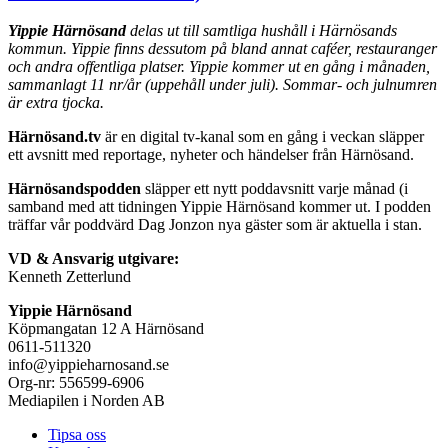
Yippie Härnösand
delas ut till samtliga hushåll i Härnösands
kommun. Yippie finns dessutom på bland annat caféer, restauranger
och andra offentliga platser. Yippie kommer ut en gång i månaden,
sammanlagt 11 nr/år (uppehåll under juli). Sommar- och julnumren
är extra tjocka.
Härnösand.tv
är en digital tv-kanal som en gång i veckan släpper
ett avsnitt med reportage, nyheter och händelser från Härnösand.
Härnösandspodden
släpper ett nytt poddavsnitt varje månad (i
samband med att tidningen Yippie Härnösand kommer ut. I podden
träffar vår poddvärd Dag Jonzon nya gäster som är aktuella i stan.
VD & Ansvarig utgivare:
Kenneth Zetterlund
Yippie Härnösand
Köpmangatan 12 A Härnösand
0611-511320
info@yippieharnosand.se
Org-nr: 556599-6906
Mediapilen i Norden AB
Tipsa oss