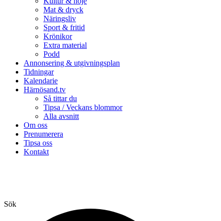
Kultur & nöje
Mat & dryck
Näringsliv
Sport & fritid
Krönikor
Extra material
Podd
Annonsering & utgivningsplan
Tidningar
Kalendarie
Härnösand.tv
Så tittar du
Tipsa / Veckans blommor
Alla avsnitt
Om oss
Prenumerera
Tipsa oss
Kontakt
Sök