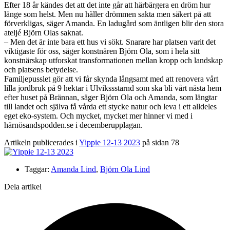
Efter 18 år kändes det att det inte går att härbärgera en dröm hur
länge som helst. Men nu håller drömmen sakta men säkert på att
förverkligas, säger Amanda. En ladugård som äntligen blir den stora
ateljé Björn Olas saknat.
– Men det är inte bara ett hus vi sökt. Snarare har platsen varit det
viktigaste för oss, säger konstnären Björn Ola, som i hela sitt
konstnärskap utforskat transformationen mellan kropp och landskap
och platsens betydelse.
Familjepusslet gör att vi får skynda långsamt med att renovera vårt
lilla jordbruk på 9 hektar i Ulvikssstarnd som ska bli vårt nästa hem
efter huset på Brännan, säger Björn Ola och Amanda, som längtar
till landet och själva få vårda ett stycke natur och leva i ett alldeles
eget eko-system. Och mycket, mycket mer hinner vi med i
härnösandspodden.se i decemberupplagan.
Artikeln publicerades i
Yippie 12-13 2023
på sidan 78
Taggar:
Amanda Lind
,
Björn Ola Lind
Dela artikel