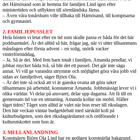
det Härnösand som är hemma för familjen Lind igen efter
ministertiden och utflykten till sörmländska Järna.
– Även våra tonårsbarn ville tillbaka till Härnösand, till kompisarna
och gymnasiet.
2. FAMILJEPUSSLET
Hela hösten vi letat efter en tid som skulle passa er båda för det här
poddsamtalet. Är det alltid så här, frågar jag, när vi sitter tillsammans
måndagen efter första advent – en solig, snörik vacker
vinterförmiddag,
– Ja. Så är det. Med fem barn totalt i familjen, Amanda pendlar, vi
jobbar mycket båda två, så blir det ett pussel. Det går inte säga
annat. Vi vill ge varandra utrymme och möjlighet göra våra jobb vid
sidan av familjelivet, säger Björn Ola.
– Är det inte så också att vi är ganska ovana att göra saker
tillsammans på arbetstid, konstaterar Amanda. Jobbmässigt lever vi i
olika världar. Vi delar på ansvaret, delar upp dagarna. Att få till en
gemensam tid var en utmaning. Amanda kollar sin mobil. Håller
tåget tiden? Tåget som alltid är valet när hon reser till riksdagen.
Den här veckan väntar budgetdebatt med särskild koll på
kulturbudgeten, som den riksdagsledamot och ordförande i
kulturutskottet som hon är.
3. MELLANLANDNING
Konstnären Björn Ola Lind har en gedigen konstnärlig bakgrund.