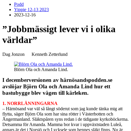
Podd
Yippie 12-13 2023
2023-12-16
”Jobbmässigt lever vi i olika
världar”
Dag Jonzon
–
Kenneth Zetterlund
Blörn Ola och Amanda Lind.
I decemberversionen av härnösandspodden.se
avslöjar Björn Ola och Amanda Lind hur ett
bastubygge blev vägen till kärleken.
1. NORRLÄNNINGARNA
– Härnösand var väl så långt söderut som jag kunde tänka mig att
flytta, säger Björn Ola som har sina rötter i Västerbotten och
Ångermanland. Släktspåren syns redan i de tidigaste kyrkoböckerna.
Detsamma för Amanda. Mamma bor kvar i uppväxtstaden Luleå,
annars är det i Norsjö och Lycksele som hennes släkt finns. Nu är