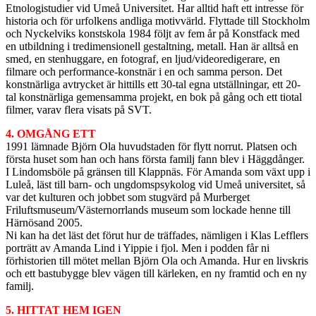
Etnologistudier vid Umeå Universitet. Har alltid haft ett intresse för
historia och för urfolkens andliga motivvärld. Flyttade till Stockholm
och Nyckelviks konstskola 1984 följt av fem år på Konstfack med
en utbildning i tredimensionell gestaltning, metall. Han är alltså en
smed, en stenhuggare, en fotograf, en ljud/videoredigerare, en
filmare och performance-konstnär i en och samma person. Det
konstnärliga avtrycket är hittills ett 30-tal egna utställningar, ett 20-
tal konstnärliga gemensamma projekt, en bok på gång och ett tiotal
filmer, varav flera visats på SVT.
4. OMGÅNG ETT
1991 lämnade Björn Ola huvudstaden för flytt norrut. Platsen och
första huset som han och hans första familj fann blev i Häggdånger.
I Lindomsböle på gränsen till Klappnäs. För Amanda som växt upp i
Luleå, läst till barn- och ungdomspsykolog vid Umeå universitet, så
var det kulturen och jobbet som stugvärd på Murberget
Friluftsmuseum/Västernorrlands museum som lockade henne till
Härnösand 2005.
Ni kan ha det läst det förut hur de träffades, nämligen i Klas Lefflers
porträtt av Amanda Lind i Yippie i fjol. Men i podden får ni
förhistorien till mötet mellan Björn Ola och Amanda. Hur en livskris
och ett bastubygge blev vägen till kärleken, en ny framtid och en ny
familj.
5. HITTAT HEM IGEN