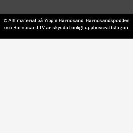
© Allt material på Yippie Härnösand, Härnösandspodden
och Härnösand.TV är skyddat enligt upphovsrättslagen.