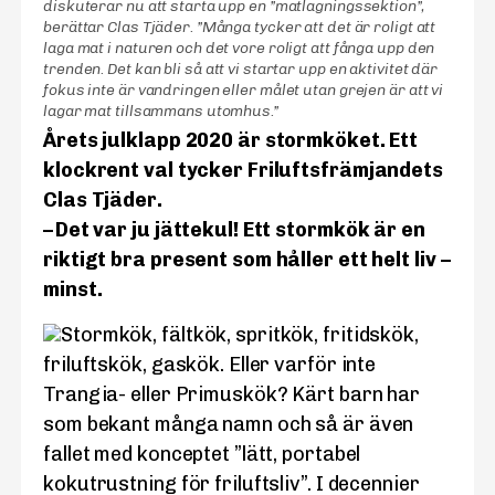
diskuterar nu att starta upp en ”matlagningssektion”,
berättar Clas Tjäder. ”Många tycker att det är roligt att
laga mat i naturen och det vore roligt att fånga upp den
trenden. Det kan bli så att vi startar upp en aktivitet där
fokus inte är vandringen eller målet utan grejen är att vi
lagar mat tillsammans utomhus.”
Årets julklapp 2020 är stormköket. Ett
klockrent val tycker Friluftsfrämjandets
Clas Tjäder.
– Det var ju jättekul! Ett stormkök är en
riktigt bra present som håller ett helt liv –
minst.
Stormkök, fältkök, spritkök, fritidskök,
friluftskök, gaskök. Eller varför inte
Trangia- eller Primuskök? Kärt barn har
som bekant många namn och så är även
fallet med konceptet ”lätt, portabel
kokutrustning för friluftsliv”. I decennier