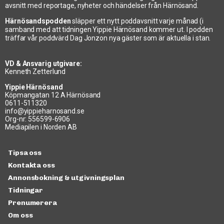
avsnitt med reportage, nyheter och händelser från Härnösand.
Härnösandspodden
släpper ett nytt poddavsnitt varje månad (i
samband med att tidningen Yippie Härnösand kommer ut. I podden
träffar vår poddvärd Dag Jonzon nya gäster som är aktuella i stan.
VD & Ansvarig utgivare:
Kenneth Zetterlund
Yippie Härnösand
Köpmangatan 12 A Härnösand
0611-511320
info@yippieharnosand.se
Org-nr: 556599-6906
Mediapilen i Norden AB
Tipsa oss
Kontakta oss
Annonsbokning & utgivningsplan
Tidningar
Prenumerera
Om oss