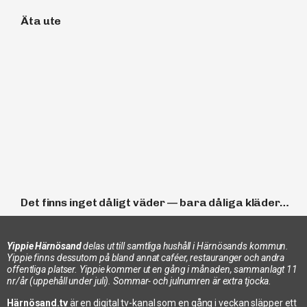
Äta ute
Det finns inget dåligt väder — bara dåliga kläder…
Yippie Härnösand
delas ut till samtliga hushåll i Härnösands kommun.
Yippie finns dessutom på bland annat caféer, restauranger och andra
offentliga platser. Yippie kommer ut en gång i månaden, sammanlagt 11
nr/år (uppehåll under juli). Sommar- och julnumren är extra tjocka.
Härnösand.tv
är en digital tv-kanal som en gång i veckan släpper ett