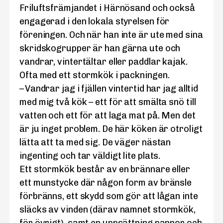
Friluftsfrämjandet i Härnösand och också
engagerad i den lokala styrelsen för
föreningen. Och när han inte är ute med sina
skridskogrupper är han gärna ute och
vandrar, vintertältar eller paddlar kajak.
Ofta med ett stormkök i packningen.
– Vandrar jag i fjällen vintertid har jag alltid
med mig två kök – ett för att smälta snö till
vatten och ett för att laga mat på. Men det
är ju inget problem. De här köken är otroligt
lätta att ta med sig. De väger nästan
ingenting och tar väldigt lite plats.
Ett stormkök består av en brännare eller
ett munstycke där någon form av bränsle
förbränns, ett skydd som gör att lågan inte
släcks av vinden (därav namnet stormkök,
för övrigt), samt en uppsättning pannor och