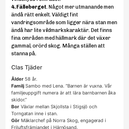
4. Fälleberget
. Något mer utmanande men
ändå rätt enkelt. Väldigt fint
vandringsområde som ligger nära stan men
ändå har lite vildmarkskaraktär. Det finns
fina områden med hällmark där det växer
gammal, orörd skog. Många ställen att
stanna på.
Clas Tjäder
Ålder
58 år.
Familj
Sambo med Lena. ”Barnen är vuxna. Vår
familjeuppgift numera är att lära barnbarnen åka
skidor.”
Bor
Växlar mellan Skjollsta i Stigsjö och
Torngatan inne i stan.
Gör
Mäklarchef på Norra Skog, engagerad i
Friluftsfrämjandet i Härnösand.