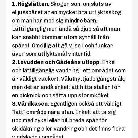
1. Högslätten
. Skogen som omsluts av
elljusspåret är en mycket bra utflyktsskog
om man har med sig mindre barn.
Lättillgänglig men ändå så djup så att man
kan snabbt kommer utom synhåll från
spåret. Omöjlig att gå vilse i och funkar
även som utflyktsmål vintertid.
2. Lövudden och Gådeåns utlopp
. Enkel
och lättillgänglig vandring i ett området som
är väldigt vackert. Välutnyttjade gångstråk,
men det är ändå enkelt att hitta ställen för
en picknick och sätta upp stormköket.
3. Vårdkasen
. Egentligen också ett väldigt
”lätt” område nära stan. Enkelt att ta sig
upp med cykel eller bil, breda spår för
skidåkning eller vandring och det finns flera
vindskydd i området.