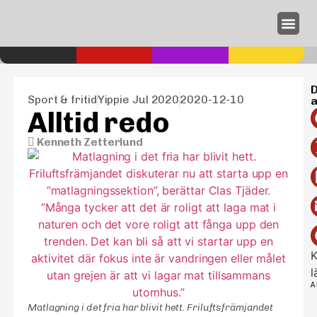
Annonseri
D
Sport & fritid
Yippie Jul 2020
2020-12-10
a
Alltid redo
Kenneth Zetterlund
K
l
A
Matlagning i det fria har blivit hett. Friluftsfrämjandet