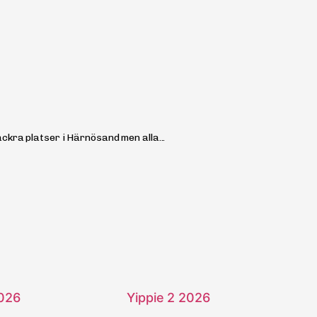
kra platser i Härnösand men alla...
2026
Yippie 2 2026