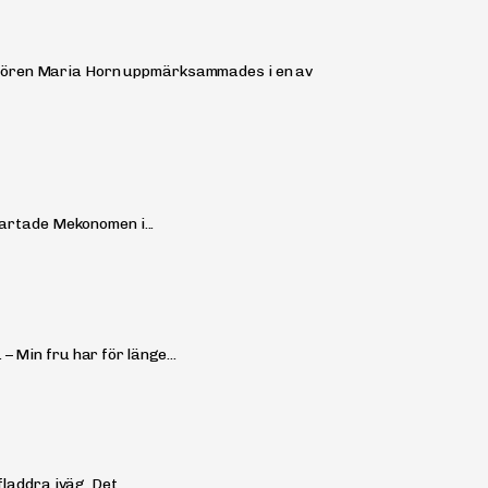
itören Maria Horn uppmärksammades i en av
tartade Mekonomen i...
 Min fru har för länge...
laddra iväg. Det...