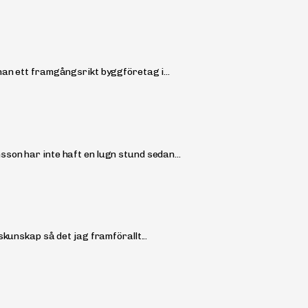
han ett framgångsrikt byggföretag i...
son har inte haft en lugn stund sedan...
kunskap så det jag framförallt...