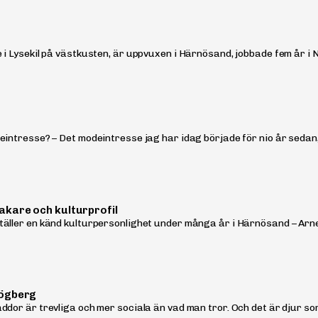
 i Lysekil på västkusten, är uppvuxen i Härnösand, jobbade fem år i N
eintresse? – Det modeintresse jag har idag började för nio år sedan,
kare och kulturprofil
äller en känd kulturpersonlighet under många år i Härnösand – Arne
Högberg
dor är trevliga och mer sociala än vad man tror. Och det är djur som 