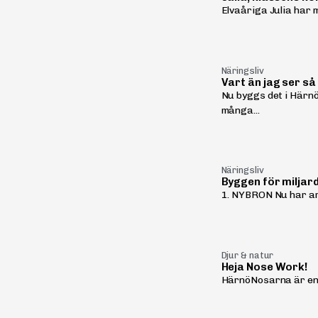
Elvaåriga Julia har 
Näringsliv
Vart än jag ser så
Nu byggs det i Härnö
många...
Näringsliv
Byggen för miljar
1. NYBRON Nu har arbe
Djur & natur
Heja Nose Work!
HärnöNosarna är en f