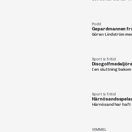
Podd
Gepardmannen fr
Göran Lindström med 
Sport & fritid
Discgolfmedaljör
I en sluttning bakom 
Sport & fritid
Härnösandsspelar
Härnösand har haft r
VIMMEL