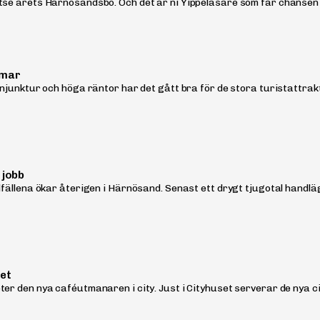
tse årets Härnösandsbo. Och det är ni Yippeläsare som får chansen a
mmar
konjunktur och höga räntor har det gått bra för de stora turistattr
 jobb
llfällena ökar återigen i Härnösand. Senast ett drygt tjugotal handl
set
er den nya caféutmanaren i city. Just i Cityhuset serverar de nya cit