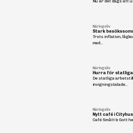
Nu är det dags att u
Näringsliv
Stark besöksso
Trots inflation, låg
med...
Näringsliv
Hurra för statliga
De statliga arbetsti
invigningstalade...
Näringsliv
Nytt café i Cityhu
Café Smått & Gott het