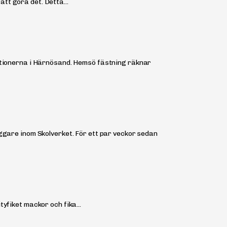
tt göra det. Detta...
aktionerna i Härnösand. Hemsö fästning räknar
äggare inom Skolverket. För ett par veckor sedan
yfiket mackor och fika...