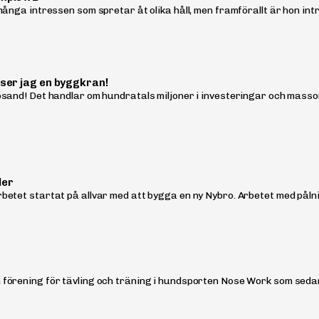
många intressen som spretar åt olika håll, men framförallt är hon int
 ser jag en byggkran!
sand! Det handlar om hundratals miljoner i investeringar och massor
der
tet startat på allvar med att bygga en ny Nybro. Arbetet med pålning 
örening för tävling och träning i hundsporten Nose Work som sedan 