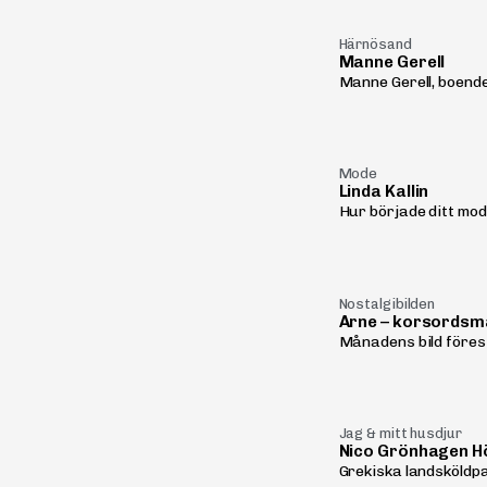
Härnösand
Manne Gerell
Manne Gerell, boende
Mode
Linda Kallin
Hur började ditt mod
Nostalgibilden
Arne – korsordsma
Månadens bild förest
Jag & mitt husdjur
Nico Grönhagen 
Grekiska landsköldpad