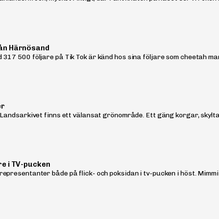
ån Härnösand
317 500 följare på Tik Tok är känd hos sina följare som cheetah man 
er
Landsarkivet finns ett välansat grönområde. Ett gäng korgar, skyltar 
e i TV-pucken
epresentanter både på flick- och poksidan i tv-pucken i höst. Mimmi 