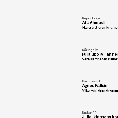
Reportage
Ata Ahmadi
Nära att drunkna i p
Näringsliv
Fullt upp i villan
Verksamheten rullar 
Härnösand
Agnes Fälldin
Vilka var dina drömma
Under 20
Julia, klassens ko