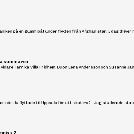
aniken på en gummibåt under flykten från Afghanistan. I dag driver 
 hela sommaren
vidare i anrika Villa Fridhem. Duon Lena Andersson och Susanne Jans
r när du flyttade till Uppsala för att studera? – Jag studerade stats
mpis x 2