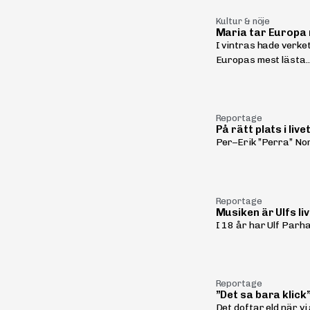
Kultur & nöje
Maria tar Europa
I vintras hade verk
Europas mest lästa..
Reportage
På rätt plats i live
Per–Erik ”Perra” Norb
Reportage
Musiken är Ulfs li
I 18 år har Ulf Parha
Reportage
”Det sa bara klick
Det doftar eld när vi