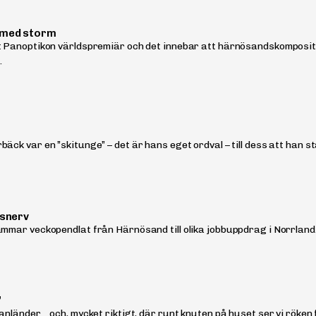
 med storm
et Panoptikon världspremiär och det innebar att härnösandskompos
.
t
äck var en ”skitunge” – det är hans eget ordval – till dess att han s
vsnerv
mmar veckopendlat från Härnösand till olika jobbuppdrag i Norrland. –
”
 anländer… och, mycket riktigt, där runt knuten på huset ser vi röken f