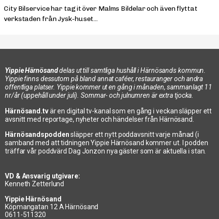
City Bilservice har tagit över Malms Bildelar och även flyttat
verkstaden från Jysk-huset...
Yippie Härnösand
delas ut till samtliga hushåll i Härnösands kommun.
Yippie finns dessutom på bland annat caféer, restauranger och andra
offentliga platser. Yippie kommer ut en gång i månaden, sammanlagt 11
nr/år (uppehåll under juli). Sommar- och julnumren är extra tjocka.
Härnösand.tv
är en digital tv-kanal som en gång i veckan släpper ett
avsnitt med reportage, nyheter och händelser från Härnösand.
Härnösandspodden
släpper ett nytt poddavsnitt varje månad (i
samband med att tidningen Yippie Härnösand kommer ut. I podden
träffar vår poddvärd Dag Jonzon nya gäster som är aktuella i stan.
VD & Ansvarig utgivare:
Kenneth Zetterlund
Yippie Härnösand
Köpmangatan 12 A Härnösand
0611-511320