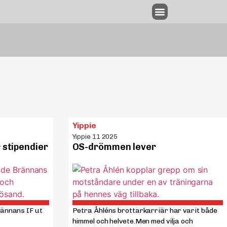
Annonsering & utgivningsplan
Yippie
Yippie 11 2025
 stipendier
OS-drömmen lever
rännans IF ut
Petra Åhléns brottarkarriär har varit både
himmel och helvete.Men med vilja och