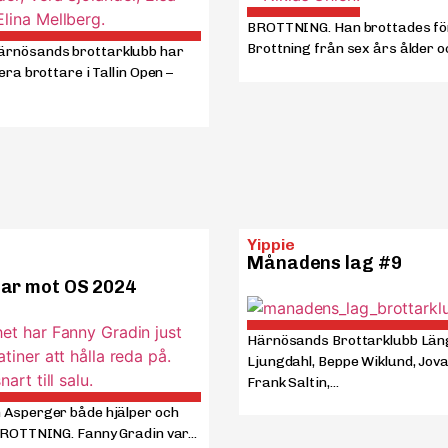
BROTTNING. Han brottades fö
Brottning från sex års ålder och
rnösands brottarklubb har
era brottare i Tallin Open –
Yippie
Månadens lag #9
sar mot OS 2024
Härnösands Brottarklubb Läng
Ljungdahl, Beppe Wiklund, Jova
Frank Saltin,...
 Asperger både hjälper och
BROTTNING. Fanny Gradin var...