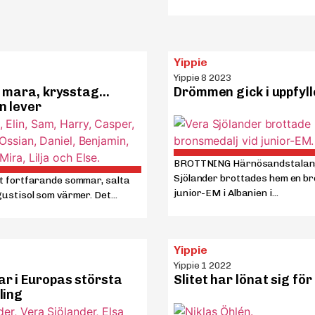
Yippie
Yippie 8 2023
, mara, krysstag…
Drömmen gick i uppfyll
n lever
BROTTNING Härnösandstalan
Sjölander brottades hem en b
t fortfarande sommar, salta
junior-EM i Albanien i...
ustisol som värmer. Det...
Yippie
Yippie 1 2022
r i Europas största
Slitet har lönat sig för
ling