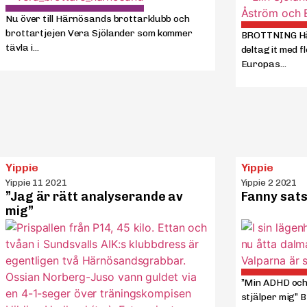
Nu över till Härnösands brottarklubb och
brottartjejen Vera Sjölander som kommer
BROTTNING Hä
tävla i...
deltagit med fl
Europas...
Yippie
Yippie
Yippie 11 2021
Yippie 2 2021
”Jag är rätt analyserande av
Fanny sat
mig”
”Min ADHD och
stjälper mig” 