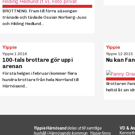
BROTTNING. Fram till förra säsongen
tränade och tävlade Ossian Norberg-Juso
och Hilding Hedlund...
Yippie
Yippie
Yippie 1 2016
Yippie 12 2015
100-tals brottare gör upp i
Nu kan Fan
arenan
Första helgen i februari kommer flera
hundra brottare från hela Norrland till
Brottaren Fan
Härnösand...
heltid åt sin idr
Yippie Härnösand
delas ut till samtliga
VD & An
Kenneth
hushåll i Härnösands kommun. Yippie finns