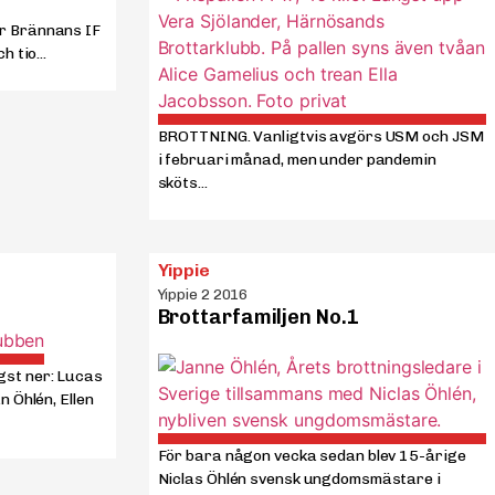
r Brännans IF
 tio...
BROTTNING. Vanligtvis avgörs USM och JSM
i februari månad, men under pandemin
sköts...
Yippie
Yippie 2 2016
Brottarfamiljen No.1
st ner: Lucas
n Öhlén, Ellen
För bara någon vecka sedan blev 15-årige
Niclas Öhlén svensk ungdomsmästare i