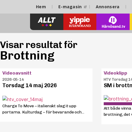
Hem
E-magasin
Annonsera
Visar resultat för
Brottning
Videoavsnitt
Videoklipp
2026-05-14
HTV Torsdag 1
Torsdag 14 maj 2026
SM i brottn
Charge To Move – italienskt slagit upp
Att både vinna
portarna. Kulturdag – för bevarande och...
brottning, det 