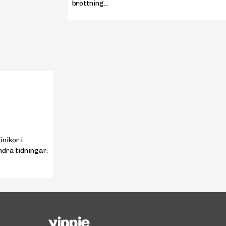
brottning...
nikor i
ndra tidningar.