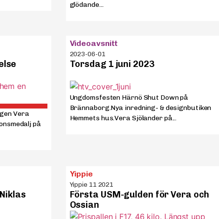
glödande...
Videoavsnitt
2023-06-01
else
Torsdag 1 juni 2023
Ungdomsfesten Härnö Shut Down på
Brännaborg.Nya inredning- & designbutiken
gen Vera
Hemmets hus.Vera Sjölander på...
ronsmedalj på
Yippie
Yippie 11 2021
 Niklas
Första USM-gulden för Vera och
Ossian