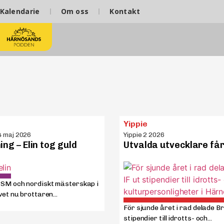
Kalendarie
Om oss
Kontakt
Yippie
4 maj 2026
Yippie 2 2026
ing – Elin tog guld
Utvalda utvecklare får
 SM och nordiskt mästerskap i
vet nu brottaren...
För sjunde året i rad delade B
stipendier till idrotts- och...