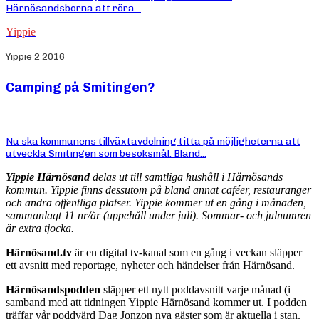
Härnösandsborna att röra...
Yippie
Yippie 2 2016
Camping på Smitingen?
Nu ska kommunens tillväxtavdelning titta på möjligheterna att
utveckla Smitingen som besöksmål. Bland...
Yippie Härnösand
delas ut till samtliga hushåll i Härnösands
kommun. Yippie finns dessutom på bland annat caféer, restauranger
och andra offentliga platser. Yippie kommer ut en gång i månaden,
sammanlagt 11 nr/år (uppehåll under juli). Sommar- och julnumren
är extra tjocka.
Härnösand.tv
är en digital tv-kanal som en gång i veckan släpper
ett avsnitt med reportage, nyheter och händelser från Härnösand.
Härnösandspodden
släpper ett nytt poddavsnitt varje månad (i
samband med att tidningen Yippie Härnösand kommer ut. I podden
träffar vår poddvärd Dag Jonzon nya gäster som är aktuella i stan.