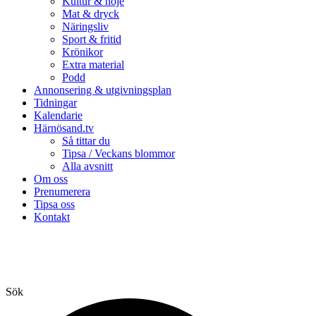
Kultur & nöje
Mat & dryck
Näringsliv
Sport & fritid
Krönikor
Extra material
Podd
Annonsering & utgivningsplan
Tidningar
Kalendarie
Härnösand.tv
Så tittar du
Tipsa / Veckans blommor
Alla avsnitt
Om oss
Prenumerera
Tipsa oss
Kontakt
Sök