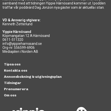
samband med att tidningen Yippie Härnösand kommer ut. I podden
träffar vår poddvärd Dag Jonzon nya gäster som är aktuella i stan.
VD & Ansvarig utgivare:
Kenneth Zetterlund
Yippie Härnösand
Köpmangatan 12 A Härnösand
0611-511320
info@yippieharnosand.se
Org-nr: 556599-6906
Mediapilen i Norden AB
Tipsa oss
Kontakta oss
Annonsbokning & utgivningsplan
Tidningar
Prenumerera
Om oss