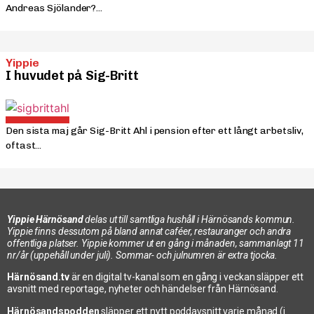
Andreas Sjölander?...
Yippie
I huvudet på Sig-Britt
Den sista maj går Sig-Britt Ahl i pension efter ett långt arbetsliv,
oftast...
Yippie Härnösand
delas ut till samtliga hushåll i Härnösands kommun.
Yippie finns dessutom på bland annat caféer, restauranger och andra
offentliga platser. Yippie kommer ut en gång i månaden, sammanlagt 11
nr/år (uppehåll under juli). Sommar- och julnumren är extra tjocka.
Härnösand.tv
är en digital tv-kanal som en gång i veckan släpper ett
avsnitt med reportage, nyheter och händelser från Härnösand.
Härnösandspodden
släpper ett nytt poddavsnitt varje månad (i