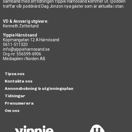
samband med att tidningen Yippie Härnösand kommer ut. I podden
träffar vår poddvärd Dag Jonzon nya gäster som är aktuella i stan.
VD & Ansvarig utgivare:
Kenneth Zetterlund
Yippie Härnösand
Köpmangatan 12 A Härnösand
0611-511320
info@yippieharnosand.se
Org-nr: 556599-6906
Mediapilen i Norden AB
Tipsa oss
Kontakta oss
Annonsbokning & utgivningsplan
Tidningar
Prenumerera
Om oss