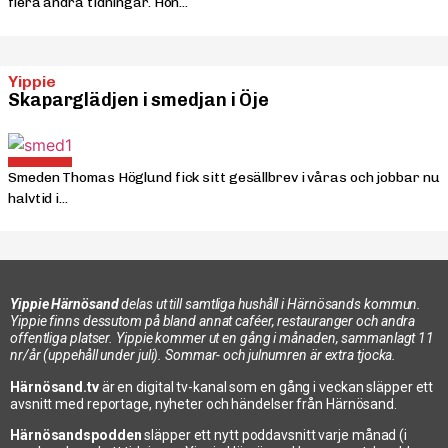
flera andra tidningar. Hon...
Yippie
Skaparglädjen i smedjan i Öje
Smeden Thomas Höglund fick sitt gesällbrev i våras och jobbar nu
halvtid i...
Yippie Härnösand
delas ut till samtliga hushåll i Härnösands kommun.
Yippie finns dessutom på bland annat caféer, restauranger och andra
offentliga platser. Yippie kommer ut en gång i månaden, sammanlagt 11
nr/år (uppehåll under juli). Sommar- och julnumren är extra tjocka.
Härnösand.tv
är en digital tv-kanal som en gång i veckan släpper ett
avsnitt med reportage, nyheter och händelser från Härnösand.
Härnösandspodden
släpper ett nytt poddavsnitt varje månad (i