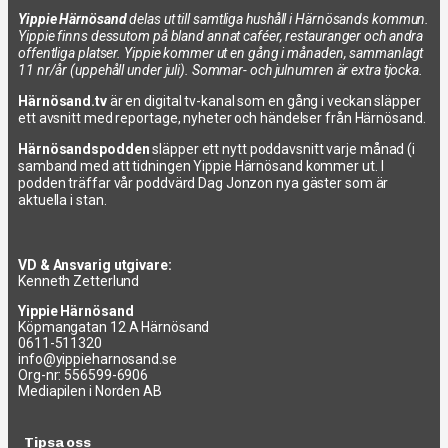
Yippie Härnösand
delas ut till samtliga hushåll i Härnösands kommun.
Yippie finns dessutom på bland annat caféer, restauranger och andra
offentliga platser. Yippie kommer ut en gång i månaden, sammanlagt
11 nr/år (uppehåll under juli). Sommar- och julnumren är extra tjocka.
Härnösand.tv
är en digital tv-kanal som en gång i veckan släpper
ett avsnitt med reportage, nyheter och händelser från Härnösand.
Härnösandspodden
släpper ett nytt poddavsnitt varje månad (i
samband med att tidningen Yippie Härnösand kommer ut. I
podden träffar vår poddvärd Dag Jonzon nya gäster som är
aktuella i stan.
VD & Ansvarig utgivare:
Kenneth Zetterlund
Yippie Härnösand
Köpmangatan 12 A Härnösand
0611-511320
info@yippieharnosand.se
Org-nr: 556599-6906
Mediapilen i Norden AB
Tipsa oss