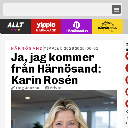
D
HÄRNÖSAND
YIPPIE 5 2026
2026-06-01
a
Ja, jag kommer
från Härnösand:
Karin Rosén
Dag Jonzon
–
Privat
K
l
A