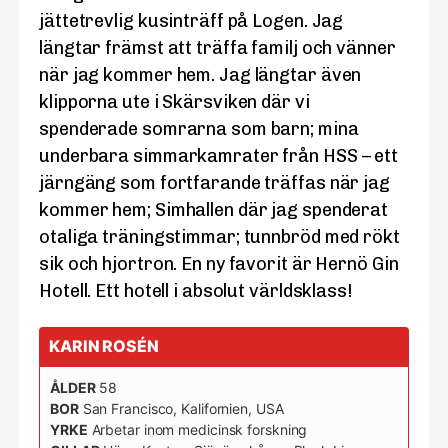
jättetrevlig kusinträff på Logen. Jag
längtar främst att träffa familj och vänner
när jag kommer hem. Jag längtar även
klipporna ute i Skärsviken där vi
spenderade somrarna som barn; mina
underbara simmarkamrater från HSS – ett
järngäng som fortfarande träffas när jag
kommer hem; Simhallen där jag spenderat
otaliga träningstimmar; tunnbröd med rökt
sik och hjortron. En ny favorit är Hernö Gin
Hotell. Ett hotell i absolut världsklass!
KARIN ROSÉN
ÅLDER
58
BOR
San Francisco, Kalifornien, USA
YRKE
Arbetar inom medicinsk forskning