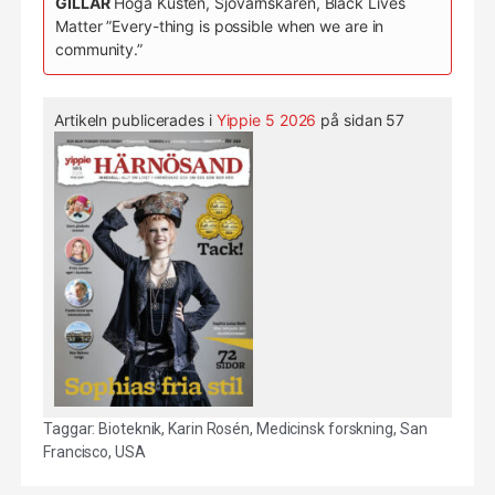
GILLAR
Höga Kusten, Sjövärnskåren, Black Lives
Matter ”Every-thing is possible when we are in
community.”
Artikeln publicerades i
Yippie 5 2026
på sidan 57
Taggar:
Bioteknik
,
Karin Rosén
,
Medicinsk forskning
,
San
Francisco
,
USA