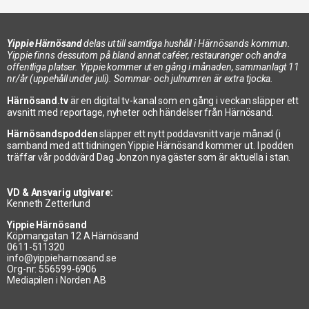
I huvudet på Gottfrid
Yippie Härnösand
delas ut till samtliga hushåll i Härnösands kommun.
Yippie finns dessutom på bland annat caféer, restauranger och andra
offentliga platser. Yippie kommer ut en gång i månaden, sammanlagt 11
nr/år (uppehåll under juli). Sommar- och julnumren är extra tjocka.
Härnösand.tv
är en digital tv-kanal som en gång i veckan släpper ett
avsnitt med reportage, nyheter och händelser från Härnösand.
Härnösandspodden
släpper ett nytt poddavsnitt varje månad (i
samband med att tidningen Yippie Härnösand kommer ut. I podden
träffar vår poddvärd Dag Jonzon nya gäster som är aktuella i stan.
VD & Ansvarig utgivare:
Kenneth Zetterlund
Yippie Härnösand
Köpmangatan 12 A Härnösand
0611-511320
info@yippieharnosand.se
Org-nr: 556599-6906
Mediapilen i Norden AB