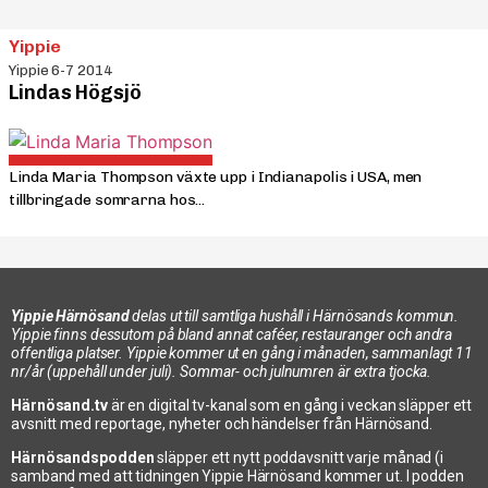
Yippie
Yippie 6-7 2014
Lindas Högsjö
Linda Maria Thompson växte upp i Indianapolis i USA, men
tillbringade somrarna hos...
Yippie Härnösand
delas ut till samtliga hushåll i Härnösands kommun.
Yippie finns dessutom på bland annat caféer, restauranger och andra
offentliga platser. Yippie kommer ut en gång i månaden, sammanlagt 11
nr/år (uppehåll under juli). Sommar- och julnumren är extra tjocka.
Härnösand.tv
är en digital tv-kanal som en gång i veckan släpper ett
avsnitt med reportage, nyheter och händelser från Härnösand.
Härnösandspodden
släpper ett nytt poddavsnitt varje månad (i
samband med att tidningen Yippie Härnösand kommer ut. I podden