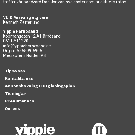
träffar vår poddvärd Dag Jonzon nya gäster som är aktuella i stan.
VD & Ansvarig utgivare:
Kenneth Zetterlund
Yippie Härnösand
Köpmangatan 12 A Härnösand
0611-511320
info@yippieharnosand.se
Org-nr: 556599-6906
Mediapilen i Norden AB
Tipsa oss
Kontakta oss
Annonsbokning & utgivningsplan
Tidningar
Prenumerera
Om oss