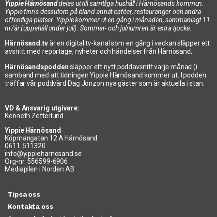
Yippie Härnösand
delas ut till samtliga hushåll i Härnösands kommun.
Yippie finns dessutom på bland annat caféer, restauranger och andra
offentliga platser. Yippie kommer ut en gång i månaden, sammanlagt 11
nr/år (uppehåll under juli). Sommar- och julnumren är extra tjocka.
Härnösand.tv
är en digital tv-kanal som en gång i veckan släpper ett
avsnitt med reportage, nyheter och händelser från Härnösand.
Härnösandspodden
släpper ett nytt poddavsnitt varje månad (i
samband med att tidningen Yippie Härnösand kommer ut. I podden
träffar vår poddvärd Dag Jonzon nya gäster som är aktuella i stan.
VD & Ansvarig utgivare:
Kenneth Zetterlund
Yippie Härnösand
Köpmangatan 12 A Härnösand
0611-511320
info@yippieharnosand.se
Org-nr: 556599-6906
Mediapilen i Norden AB
Tipsa oss
Kontakta oss