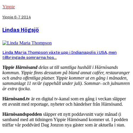
Yippie
Yippie 6-7 2014
Lindas Högsjö
Linda Maria Thompson växte upp i Indianapolis i USA, men
tillbringade somrarna hos...
Yippie Härnösand
delas ut till samtliga hushåll i Härnösands
kommun. Yippie finns dessutom på bland annat caféer, restauranger
och andra offentliga platser. Yippie kommer ut en gång i månaden,
sammanlagt 11 nr/år (uppehåll under juli). Sommar- och julnumren
är extra tjocka.
Härnösand.tv
är en digital tv-kanal som en gång i veckan släpper
ett avsnitt med reportage, nyheter och händelser från Härnösand.
Härnösandspodden
släpper ett nytt poddavsnitt varje månad (i
samband med att tidningen Yippie Härnösand kommer ut. I podden
träffar vår poddvärd Dag Jonzon nya gäster som är aktuella i stan.