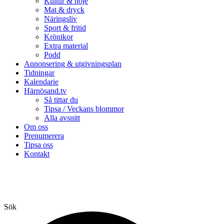
Kultur & nöje
Mat & dryck
Näringsliv
Sport & fritid
Krönikor
Extra material
Podd
Annonsering & utgivningsplan
Tidningar
Kalendarie
Härnösand.tv
Så tittar du
Tipsa / Veckans blommor
Alla avsnitt
Om oss
Prenumerera
Tipsa oss
Kontakt
Sök