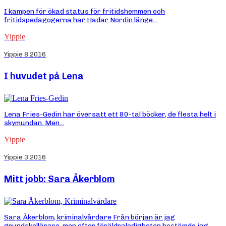
I kampen för ökad status för fritidshemmen och
fritidspedagogerna har Hadar Nordin länge...
Yippie
Yippie 8 2016
I huvudet på Lena
Lena Fries-Gedin har översatt ett 80-tal böcker, de flesta helt i
skymundan. Men...
Yippie
Yippie 3 2016
Mitt jobb: Sara Åkerblom
Sara Åkerblom, kriminalvårdare Från början är jag
grundskollärare, men efter föräldraledigheten bestämde jag...