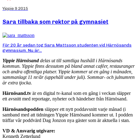
Yippie 9 2015
Sara tillbaka som rektor på gymnasiet
För 20 år sedan tog Sara Mattsson studenten vid Härnösands
gymnasium. Nu är...
Yippie Härnösand
delas ut till samtliga hushåll i Härnösands
kommun. Yippie finns dessutom på bland annat caféer, restauranger
och andra offentliga platser. Yippie kommer ut en gång i månaden,
sammanlagt 11 nr/år (uppehåll under juli). Sommar- och julnumren
är extra tjocka.
Härnösand.tv
är en digital tv-kanal som en gång i veckan släpper
ett avsnitt med reportage, nyheter och händelser från Härnösand.
Härnösandspodden
släpper ett nytt poddavsnitt varje månad (i
samband med att tidningen Yippie Härnösand kommer ut. I podden
träffar vår poddvärd Dag Jonzon nya gäster som är aktuella i stan.
VD & Ansvarig utgivare:
Kenneth Zetterlund