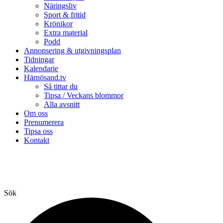
Näringsliv
Sport & fritid
Krönikor
Extra material
Podd
Annonsering & utgivningsplan
Tidningar
Kalendarie
Härnösand.tv
Så tittar du
Tipsa / Veckans blommor
Alla avsnitt
Om oss
Prenumerera
Tipsa oss
Kontakt
Sök