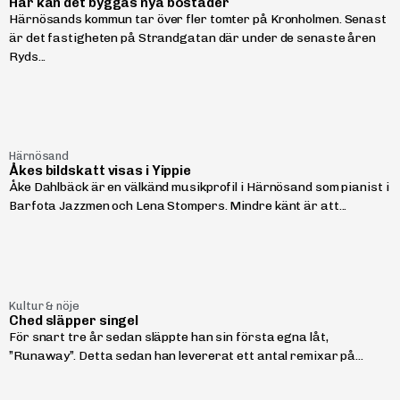
Här kan det byggas nya bostäder
Härnösands kommun tar över fler tomter på Kronholmen. Senast
är det fastigheten på Strandgatan där under de senaste åren
Ryds...
Härnösand
Åkes bildskatt visas i Yippie
Åke Dahlbäck är en välkänd musikprofil i Härnösand som pianist i
Barfota Jazzmen och Lena Stompers. Mindre känt är att...
Kultur & nöje
Ched släpper singel
För snart tre år sedan släppte han sin första egna låt,
”Runaway”. Detta sedan han levererat ett antal remixar på...