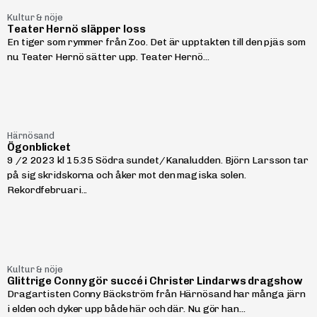
Kultur & nöje
Teater Hernö släpper loss
En tiger som rymmer från Zoo. Det är upptakten till den pjäs som
nu Teater Hernö sätter upp. Teater Hernö...
Härnösand
Ögonblicket
9 /2 2023 kl 15.35 Södra sundet/Kanaludden. Björn Larsson tar
på sig skridskorna och åker mot den magiska solen.
Rekordfebruari...
Kultur & nöje
Glittrige Conny gör succé i Christer Lindarws dragshow
Dragartisten Conny Bäckström från Härnösand har många järn
i elden och dyker upp både här och där. Nu gör han...