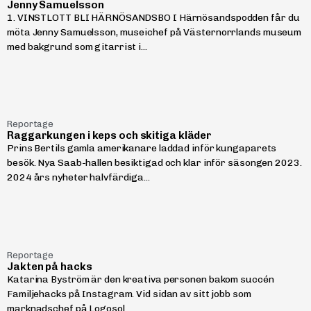
Jenny Samuelsson
1. VINSTLOTT BLI HÄRNÖSANDSBO I Härnösandspodden får du
möta Jenny Samuelsson, museichef på Västernorrlands museum
med bakgrund som gitarrist i...
Reportage
Raggarkungen i keps och skitiga kläder
Prins Bertils gamla amerikanare laddad inför kungaparets
besök. Nya Saab-hallen besiktigad och klar inför säsongen 2023.
2024 års nyheter halvfärdiga...
Reportage
Jakten på hacks
Katarina Byström är den kreativa personen bakom succén
Familjehacks på Instagram. Vid sidan av sitt jobb som
marknadschef på Logosol...