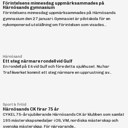
Förintelsens minnesdag uppmärksammades på
Härnösands gymnasium
Förintelsens minnesdag uppmärksammades på Härnösands
gymnasium den 27 januari. Gymnasiet är pilotskola för en
nykomponerad utställning om Förintelsen som visades...
Härnösand
Ett steg närmare rondell vid Gulf
En rondell på E4 vid Gulf och före detta sjukhuset. Nu har
Trafikverket kommit ett steg närmare en upprustning av...
Sport & fritid
Härnösands CK firar 75 år
CYKEL 75–årsjubilerande Härnösands CK är klubben som samlat
195 mästerskapsmedaljer i OS, VM, nordiska mästerskap och
svenska mästerskap. För närvarande...