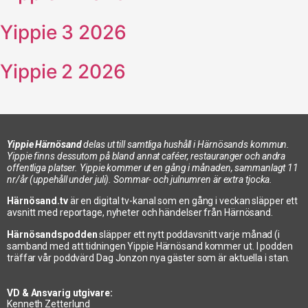
Yippie 3 2026
Yippie 2 2026
Yippie Härnösand
delas ut till samtliga hushåll i Härnösands kommun.
Yippie finns dessutom på bland annat caféer, restauranger och andra
offentliga platser. Yippie kommer ut en gång i månaden, sammanlagt 11
nr/år (uppehåll under juli). Sommar- och julnumren är extra tjocka.
Härnösand.tv
är en digital tv-kanal som en gång i veckan släpper ett
avsnitt med reportage, nyheter och händelser från Härnösand.
Härnösandspodden
släpper ett nytt poddavsnitt varje månad (i
samband med att tidningen Yippie Härnösand kommer ut. I podden
träffar vår poddvärd Dag Jonzon nya gäster som är aktuella i stan.
VD & Ansvarig utgivare:
Kenneth Zetterlund