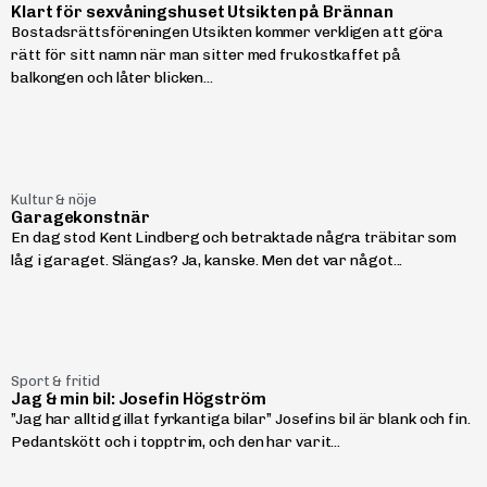
Klart för sexvåningshuset Utsikten på Brännan
Bostadsrättsföreningen Utsikten kommer verkligen att göra
rätt för sitt namn när man sitter med frukostkaffet på
balkongen och låter blicken...
Kultur & nöje
Garagekonstnär
En dag stod Kent Lindberg och betraktade några träbitar som
låg i garaget. Slängas? Ja, kanske. Men det var något...
Sport & fritid
Jag & min bil: Josefin Högström
”Jag har alltid gillat fyrkantiga bilar” Josefins bil är blank och fin.
Pedantskött och i topptrim, och den har varit...