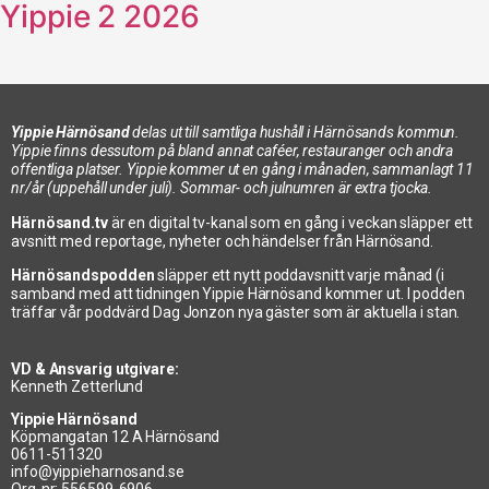
Yippie 2 2026
Yippie Härnösand
delas ut till samtliga hushåll i Härnösands kommun.
Yippie finns dessutom på bland annat caféer, restauranger och andra
offentliga platser. Yippie kommer ut en gång i månaden, sammanlagt 11
nr/år (uppehåll under juli). Sommar- och julnumren är extra tjocka.
Härnösand.tv
är en digital tv-kanal som en gång i veckan släpper ett
avsnitt med reportage, nyheter och händelser från Härnösand.
Härnösandspodden
släpper ett nytt poddavsnitt varje månad (i
samband med att tidningen Yippie Härnösand kommer ut. I podden
träffar vår poddvärd Dag Jonzon nya gäster som är aktuella i stan.
VD & Ansvarig utgivare:
Kenneth Zetterlund
Yippie Härnösand
Köpmangatan 12 A Härnösand
0611-511320
info@yippieharnosand.se