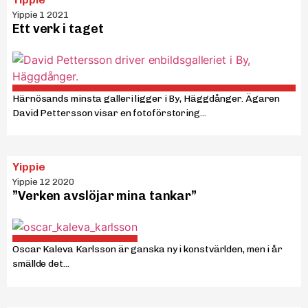
Yippie 1 2021
Ett verk i taget
Härnösands minsta galleri ligger i By, Häggdånger. Ägaren
David Pettersson visar en fotoförstoring...
Yippie
Yippie 12 2020
”Verken avslöjar mina tankar”
Oscar Kaleva Karlsson är ganska ny i konstvärlden, men i år
smällde det...