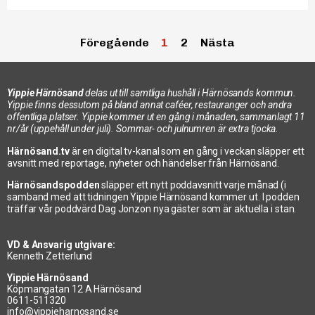
Föregående
1
2
Nästa
Yippie Härnösand
delas ut till samtliga hushåll i Härnösands kommun.
Yippie finns dessutom på bland annat caféer, restauranger och andra
offentliga platser. Yippie kommer ut en gång i månaden, sammanlagt 11
nr/år (uppehåll under juli). Sommar- och julnumren är extra tjocka.
Härnösand.tv
är en digital tv-kanal som en gång i veckan släpper ett
avsnitt med reportage, nyheter och händelser från Härnösand.
Härnösandspodden
släpper ett nytt poddavsnitt varje månad (i
samband med att tidningen Yippie Härnösand kommer ut. I podden
träffar vår poddvärd Dag Jonzon nya gäster som är aktuella i stan.
VD & Ansvarig utgivare:
Kenneth Zetterlund
Yippie Härnösand
Köpmangatan 12 A Härnösand
0611-511320
info@yippieharnosand.se