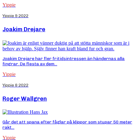
Yippie
Yippie 9 2022
Joakim Drejare
Joakim Drejare har fler fritidsintressen än händernas alla
fingrar. De flesta av dem...
Yippie
Yippie 8 2022
Roger Wallgren
Går det att spana efter fåglar på klippor som stupar 50 meter
rakt...
Yippie