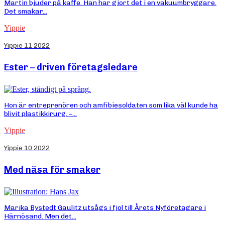
Martin bjuder på kaffe. Han har gjort det i en vakuumbryggare.
Det smakar...
Yippie
Yippie 11 2022
Ester – driven företagsledare
Hon är entreprenören och amfibiesoldaten som lika väl kunde ha
blivit plastikkirurg. –...
Yippie
Yippie 10 2022
Med näsa för smaker
Marika Bystedt Gaulitz utsågs i fjol till Årets Nyföretagare i
Härnösand. Men det...