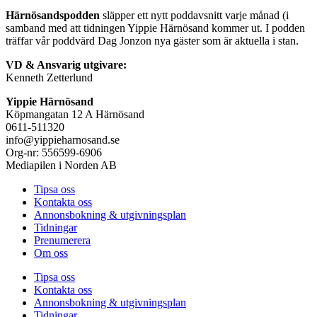
Härnösandspodden
släpper ett nytt poddavsnitt varje månad (i
samband med att tidningen Yippie Härnösand kommer ut. I podden
träffar vår poddvärd Dag Jonzon nya gäster som är aktuella i stan.
VD & Ansvarig utgivare:
Kenneth Zetterlund
Yippie Härnösand
Köpmangatan 12 A Härnösand
0611-511320
info@yippieharnosand.se
Org-nr: 556599-6906
Mediapilen i Norden AB
Tipsa oss
Kontakta oss
Annonsbokning & utgivningsplan
Tidningar
Prenumerera
Om oss
Tipsa oss
Kontakta oss
Annonsbokning & utgivningsplan
Tidningar