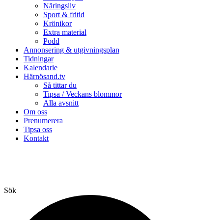
Näringsliv
Sport & fritid
Krönikor
Extra material
Podd
Annonsering & utgivningsplan
Tidningar
Kalendarie
Härnösand.tv
Så tittar du
Tipsa / Veckans blommor
Alla avsnitt
Om oss
Prenumerera
Tipsa oss
Kontakt
Sök