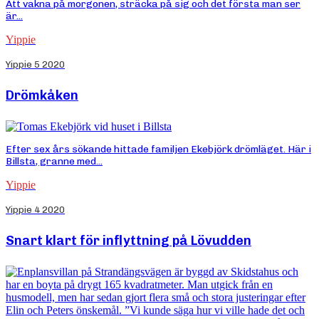
Att vakna på morgonen, sträcka på sig och det första man ser
är...
Yippie
Yippie 5 2020
Drömkåken
Efter sex års sökande hittade familjen Ekebjörk drömläget. Här i
Billsta, granne med...
Yippie
Yippie 4 2020
Snart klart för inflyttning på Lövudden