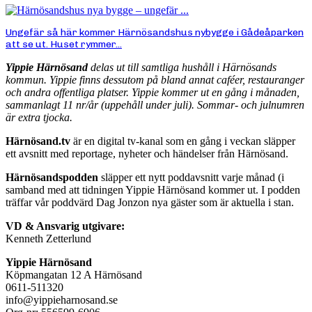
Ungefär så här kommer Härnösandshus nybygge i Gådeåparken
att se ut. Huset rymmer...
Yippie Härnösand
delas ut till samtliga hushåll i Härnösands
kommun. Yippie finns dessutom på bland annat caféer, restauranger
och andra offentliga platser. Yippie kommer ut en gång i månaden,
sammanlagt 11 nr/år (uppehåll under juli). Sommar- och julnumren
är extra tjocka.
Härnösand.tv
är en digital tv-kanal som en gång i veckan släpper
ett avsnitt med reportage, nyheter och händelser från Härnösand.
Härnösandspodden
släpper ett nytt poddavsnitt varje månad (i
samband med att tidningen Yippie Härnösand kommer ut. I podden
träffar vår poddvärd Dag Jonzon nya gäster som är aktuella i stan.
VD & Ansvarig utgivare:
Kenneth Zetterlund
Yippie Härnösand
Köpmangatan 12 A Härnösand
0611-511320
info@yippieharnosand.se