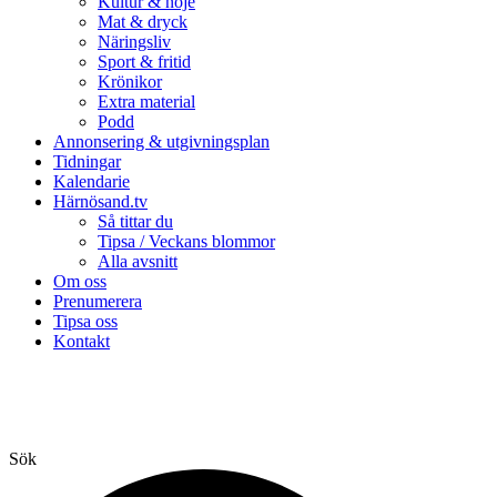
Kultur & nöje
Mat & dryck
Näringsliv
Sport & fritid
Krönikor
Extra material
Podd
Annonsering & utgivningsplan
Tidningar
Kalendarie
Härnösand.tv
Så tittar du
Tipsa / Veckans blommor
Alla avsnitt
Om oss
Prenumerera
Tipsa oss
Kontakt
Sök